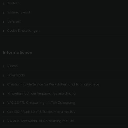
Kontakt
Widerrufsrecht
Lieferzeit
Cookie Einstellungen
Informationen
Videos
Downloads
Chiptuning File Service für Werkstätten und Tuningbetriebe
Hinweise nach der Verpackungsverordnung
VAG 2.0 TFSI Chiptuning mit TÜV Zulassung
Golf R32 / Audi 3.2 VR6 Turboumbau mit TÜV
VW Audi Seat Skoda 1.8T Chiptuning mit TÜV