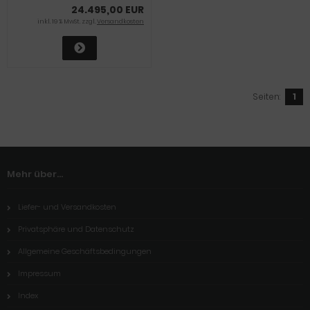
24.495,00 EUR
inkl. 19 % MwSt. zzgl.
Versandkosten
Seiten:
1
Mehr über...
Liefer- und Versandkosten
Privatsphäre und Datenschutz
Allgemeine Geschäftsbedingungen
Impressum
Index