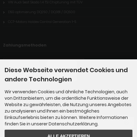
VW Audi Seat Skoda 1.4 TSI Chiptuning mit TÜV
DSG optimierung DQ250 / DQ381 / DQ500
CCT-Motors Haldex Control Generation 1-5
Zahlungsmethoden
Diese Webseite verwendet Cookies und
andere Technologien
Wir verwenden Cookies und ähnliche Technologien, auch
von Drittanbietern, um die ordentliche Funktionsweise der
Newsletter-Anmeldung
Website zu gewährleisten, die Nutzung unseres Angebotes
zu analysieren und Ihnen ein bestmögliches
E-Mail-Adresse:
Einkaufserlebnis bieten zu können. Weitere Informationen
finden Sie in unserer Datenschutzerklärung.
Der Newsletter kann jederzeit hier oder in Ihrem Kundenkonto abbestellt werden.
ALLE AKZEPTIEREN