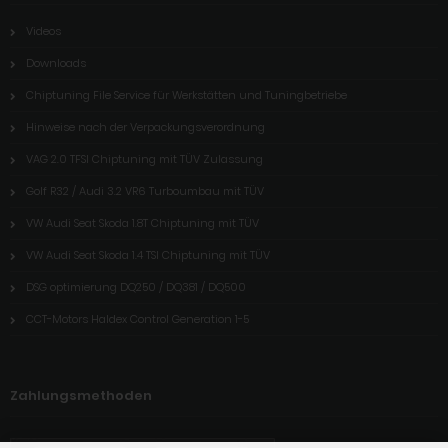
Videos
Downloads
Chiptuning File Service für Werkstätten und Tuningbetriebe
Hinweise nach der Verpackungsverordnung
VAG 2.0 TFSI Chiptuning mit TÜV Zulassung
Golf R32 / Audi 3.2 VR6 Turboumbau mit TÜV
VW Audi Seat Skoda 1.8T Chiptuning mit TÜV
VW Audi Seat Skoda 1.4 TSI Chiptuning mit TÜV
DSG optimierung DQ250 / DQ381 / DQ500
CCT-Motors Haldex Control Generation 1-5
Zahlungsmethoden