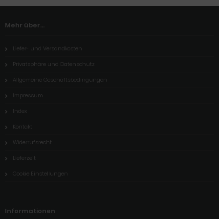
Mehr über...
Liefer- und Versandkosten
Privatsphäre und Datenschutz
Allgemeine Geschäftsbedingungen
Impressum
Index
Kontakt
Widerrufsrecht
Lieferzeit
Cookie Einstellungen
Informationen