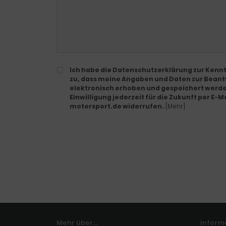
Ich habe die Datenschutzerklärung zur Ken
zu, dass meine Angaben und Daten zur Bean
elektronisch erhoben und gespeichert werden
Einwilligung jederzeit für die Zukunft per E-
motorsport.de widerrufen.
[Mehr]
Mehr über...
Inform