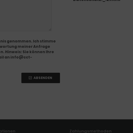
ntnis genommen. Ich stimme
twortung meiner Anfrage
. Hinweis: Sie können Ihre
Mail an info@cct-
ABSENDEN
ationen
Zahlungsmethoden