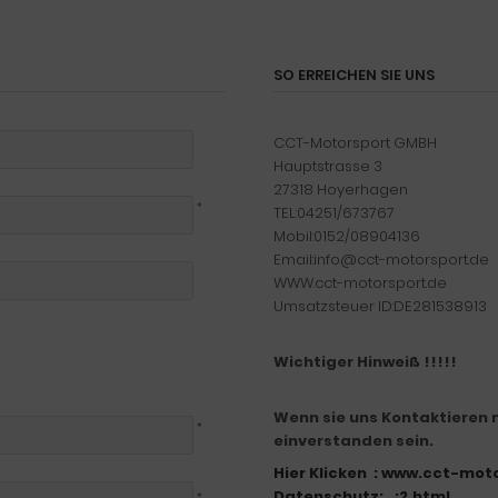
SO ERREICHEN SIE UNS
CCT-Motorsport GMBH
Hauptstrasse 3
27318 Hoyerhagen
*
TEL:04251/673767
Mobil:0152/08904136
Email:info@cct-motorsport.de
WWW.cct-motorsport.de
Umsatzsteuer ID:DE281538913
Wichtiger Hinweiß !!!!!
Wenn sie uns Kontaktieren 
*
einverstanden sein.
Hier Klicken : www.cct-mo
Datenschutz:_:2.html
*