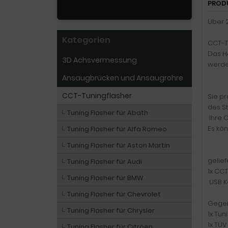
PROD
Über 2
Kategorien
CCT-Tu
Das Ha
3D Achsvermessung
werde
Ansaugbrücken und Ansaugrohre
CCT-Tuningflasher
Sie pr
des S
Tuning Flasher für Abath
Ihre O
Es kö
Tuning Flasher für Alfa Romeo
Tuning Flasher für Aston Martin
gelief
Tuning Flasher für Audi
1x CCT
Tuning Flasher für BMW
USB K
Tuning Flasher für Chevrolet
Gegen
Tuning Flasher für Chrysler
1x Tun
1x TÜV
Tuning Flasher für Citröen