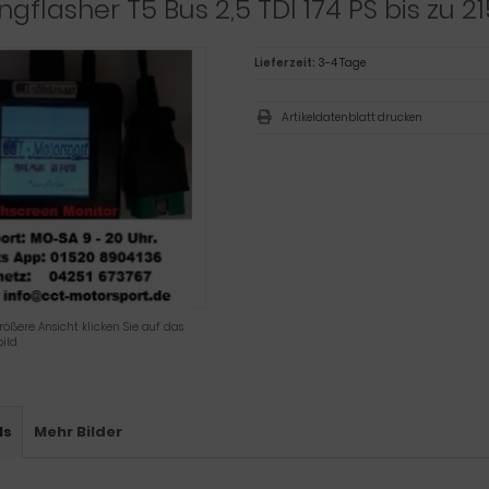
ngflasher T5 Bus 2,5 TDI 174 PS bis zu 
Lieferzeit:
3-4 Tage
Artikeldatenblatt drucken
rößere Ansicht klicken Sie auf das
ild
ls
Mehr Bilder