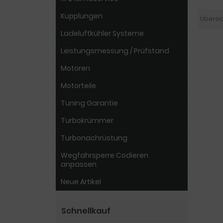
Kupplungen
Übersi
Ladeluftkühler Systeme
Leistungsmessung / Prüfstand
Motoren
Motorteile
Tuning Garantie
Turbokrümmer
Turbonachrüstung
Wegfahrsperre Codieren
anpassen
Neue Artikel
Schnellkauf