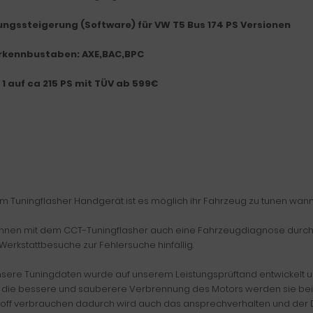
ungssteigerung (Software) für VW T5 Bus 174
PS Versionen
rkennbustaben: AXE,BAC,BPC
 1 auf ca 215 PS mit TÜV ab 599€
em Tuningflasher Handgerät ist es möglich ihr Fahrzeug zu tunen wan
önnen mit dem CCT-Tuningflasher auch eine Fahrzeugdiagnose durchf
Werkstattbesuche zur Fehlersuche hinfällig.
nsere Tuningdaten wurde auf unserem Leistungsprüftand entwickelt und 
 die bessere und sauberere Verbrennung des Motors werden sie bei 
stoff verbrauchen dadurch wird auch das ansprechverhalten und der