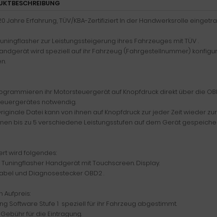
UKTBESCHREIBUNG
0 Jahre Erfahrung, TÜV/KBA-Zertifiziert In der Handwerksrolle eingetr
ningflasher zur Leistungssteigerung ihres Fahrzeuges mit TÜV .
ndgerät wird speziell auf ihr Fahrzeug (Fahrgestellnummer) konfigur
n.
ogrammieren ihr Motorsteuergerät auf Knopfdruck direkt über die OBD
teuergerätes notwendig.
riginale Datei kann von ihnen auf Knopfdruck zur jeder Zeit wieder 
nnen bis zu 5 verschiedene Leistungsstufen auf dem Gerät gespeiche
ert wird folgendes:
 Tuningflasher Handgerät mit Touchscreen. Display.
abel und Diagnosestecker OBD2 .
 Aufpreis:
ing Software Stufe 1 speziell für ihr Fahrzeug abgestimmt.
 Gebühr für die Eintragung.