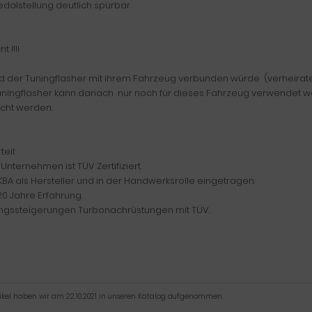
dalstellung deutlich spürbar.
t !!!!
 der Tuningflasher mit ihrem Fahrzeug verbunden würde (verheiratet 
uningflasher kann danach nur noch für dieses Fahrzeug verwendet w
ht werden.
teil:
Unternehmen ist TÜV Zertifiziert.
BA als Hersteller und in der Handwerksrolle eingetragen.
0 Jahre Erfahrung.
ungssteigerungen Turbonachrüstungen mit TÜV.
tikel haben wir am 22.10.2021 in unseren Katalog aufgenommen.