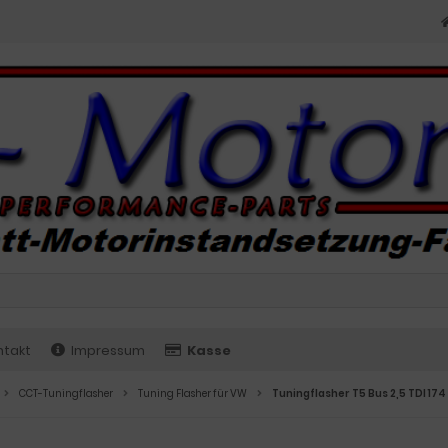
ntakt
Impressum
Kasse
CCT-Tuningflasher
Tuning Flasher für VW
Tuningflasher T5 Bus 2,5 TDI 174