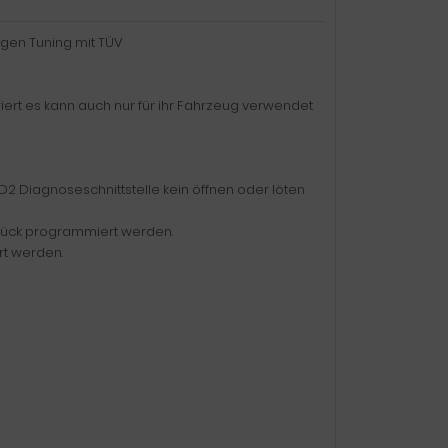
agen Tuning mit TÜV
iert es kann auch nur für ihr Fahrzeug verwendet
2 Diagnoseschnittstelle kein öffnen oder löten
zurück programmiert werden.
rt werden.