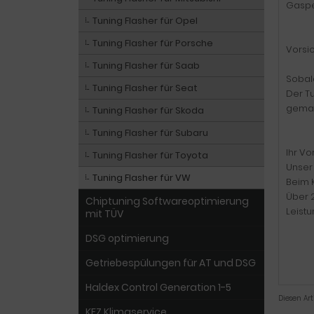
Gaspe
Tuning Flasher für Opel
Tuning Flasher für Porsche
Vorsich
Tuning Flasher für Saab
Sobald
Tuning Flasher für Seat
Der T
gemac
Tuning Flasher für Skoda
Tuning Flasher für Subaru
Ihr Vor
Tuning Flasher für Toyota
Unser 
Tuning Flasher für VW
Beim K
Über 2
Chiptuning Softwareoptimierung
Leist
mit TÜV
DSG optimierung
Getriebespülungen für AT und DSG
Haldex Control Generation 1-5
Diesen Ar
KFZ Klimaservice