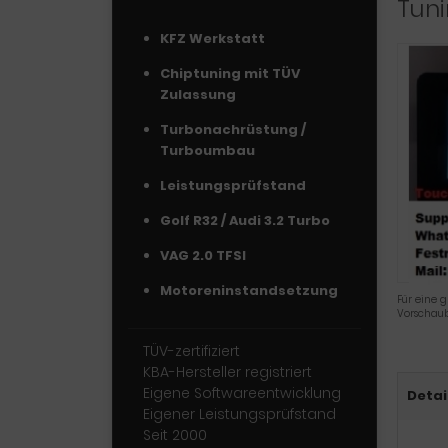
Tuni
KFZ Werkstatt
Chiptuning mit TÜV
Zulassung
Turbonachrüstung /
Turboumbau
Leistungsprüfstand
Golf R32 / Audi 3.2 Turbo
VAG 2.0 TFSI
Motoreninstandsetzung
Für eine g
Vorschaub
TÜV-zertifiziert
KBA-Hersteller registriert
Eigene Softwareentwicklung
Detai
Eigener Leistungsprüfstand
Seit 2000