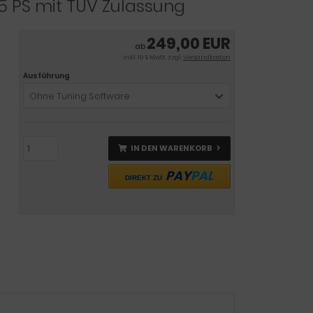
215 PS mit TÜV Zulassung
249,00 EUR
ab
inkl. 19 % MwSt. zzgl.
Versandkosten
Ausführung
Ohne Tuning Software
IN DEN WARENKORB
PAY
PAL
DIREKT ZU