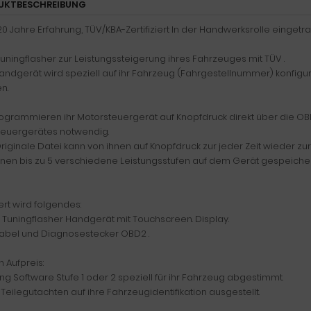
UKTBESCHREIBUNG
0 Jahre Erfahrung, TÜV/KBA-Zertifiziert In der Handwerksrolle eingetr
ningflasher zur Leistungssteigerung ihres Fahrzeuges mit TÜV .
ndgerät wird speziell auf ihr Fahrzeug (Fahrgestellnummer) konfigur
n.
ogrammieren ihr Motorsteuergerät auf Knopfdruck direkt über die OBD
teuergerätes notwendig.
riginale Datei kann von ihnen auf Knopfdruck zur jeder Zeit wieder 
nnen bis zu 5 verschiedene Leistungsstufen auf dem Gerät gespeiche
ert wird folgendes:
 Tuningflasher Handgerät mit Touchscreen. Display.
abel und Diagnosestecker OBD2 .
 Aufpreis:
ing Software Stufe 1 oder 2 speziell für ihr Fahrzeug abgestimmt.
 Teilegutachten auf ihre Fahrzeugidentifikation ausgestellt.