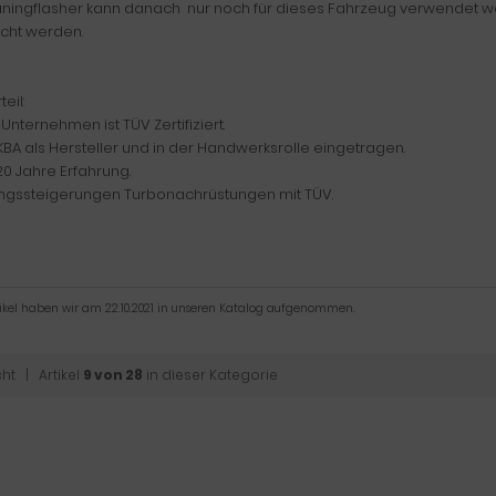
uningflasher kann danach nur noch für dieses Fahrzeug verwendet w
ht werden.
teil:
Unternehmen ist TÜV Zertifiziert.
BA als Hersteller und in der Handwerksrolle eingetragen.
0 Jahre Erfahrung.
ungssteigerungen Turbonachrüstungen mit TÜV.
tikel haben wir am 22.10.2021 in unseren Katalog aufgenommen.
cht
| Artikel
9 von 28
in dieser Kategorie