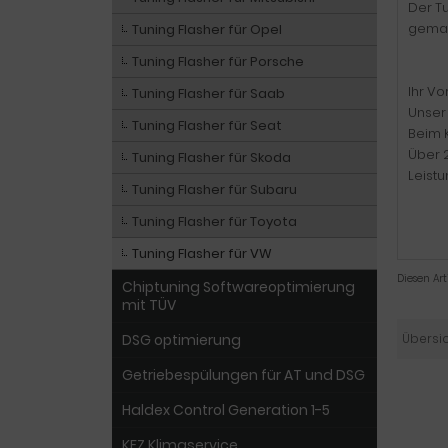
Der T
gemac
Tuning Flasher für Opel
Tuning Flasher für Porsche
Ihr Vor
Tuning Flasher für Saab
Unser 
Tuning Flasher für Seat
Beim K
Über 2
Tuning Flasher für Skoda
Leist
Tuning Flasher für Subaru
Tuning Flasher für Toyota
Tuning Flasher für VW
Diesen Ar
Chiptuning Softwareoptimierung
mit TÜV
DSG optimierung
Übersi
Getriebespülungen für AT und DSG
Haldex Control Generation 1-5
KFZ Klimaservice