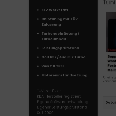
Tuni
KFZ Werkstatt
Chiptuning mit TÜV
Zulassung
Turbonachrüstung /
Turboumbau
Leistungsprüfstand
Golf R32 / Audi 3.2 Turbo
VAG 2.0 TFSI
Motoreninstandsetzung
Für eine g
Vorschaub
TÜV-zertifiziert
KBA-Hersteller registriert
Eigene Softwareentwicklung
Detai
Eigener Leistungsprüfstand
Seit 2000