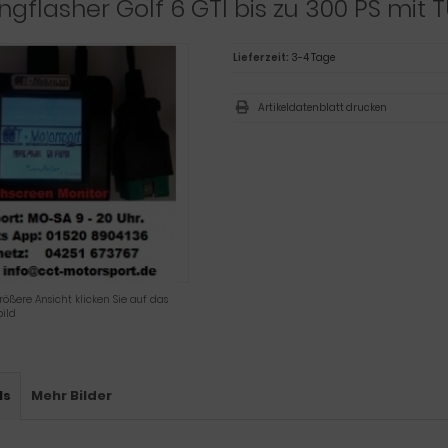
ngflasher Golf 6 GTI bis zu 300 PS mit
Lieferzeit:
3-4 Tage
Artikeldatenblatt drucken
rößere Ansicht klicken Sie auf das
ild
ls
Mehr Bilder