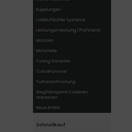
Kupplungen
Ladeluftkühler Systeme
Leistungsmessung / Prüfstand
Motoren
Motorteile
Tuning Garantie
Turbokrümmer
Turbonachrüstung
Wegfahrsperre Codieren
anpassen
Neue Artikel
Schnellkauf