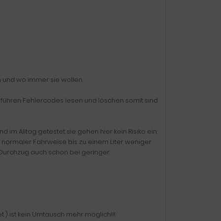
n und wo immer sie wollen.
ühren Fehlercodes lesen und löschen somit sind
im Alltag getestet sie gehen hier kein Risiko ein.
normaler Fahrweise bis zu einem Liter weniger
 Durchzug auch schon bei geringer
) ist kein Umtausch mehr möglich!!!.