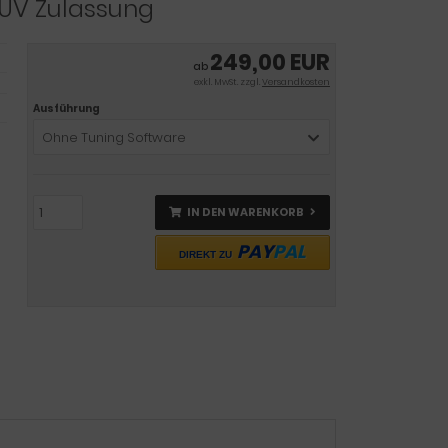
 TÜV Zulassung
249,00 EUR
ab
exkl. MwSt. zzgl.
Versandkosten
Ausführung
Ohne Tuning Software
IN DEN WARENKORB
PAY
PAL
DIREKT ZU