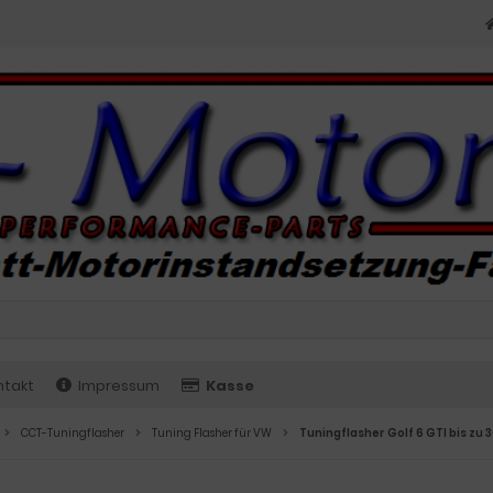
ntakt
Impressum
Kasse
CCT-Tuningflasher
Tuning Flasher für VW
Tuningflasher Golf 6 GTI bis zu 