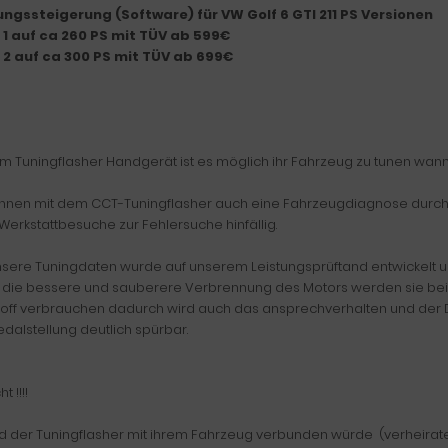
ungssteigerung (Software) für VW Golf 6 GTI 211 PS Versionen
 1 auf ca 260 PS mit TÜV ab 599€
 2 auf ca 300 PS mit TÜV ab 699€
em Tuningflasher Handgerät ist es möglich ihr Fahrzeug zu tunen wan
önnen mit dem CCT-Tuningflasher auch eine Fahrzeugdiagnose durchf
Werkstattbesuche zur Fehlersuche hinfällig.
nsere Tuningdaten wurde auf unserem Leistungsprüftand entwickelt und 
 die bessere und sauberere Verbrennung des Motors werden sie bei 
stoff verbrauchen dadurch wird auch das ansprechverhalten und der
dalstellung deutlich spürbar.
t !!!!
 der Tuningflasher mit ihrem Fahrzeug verbunden würde (verheiratet 