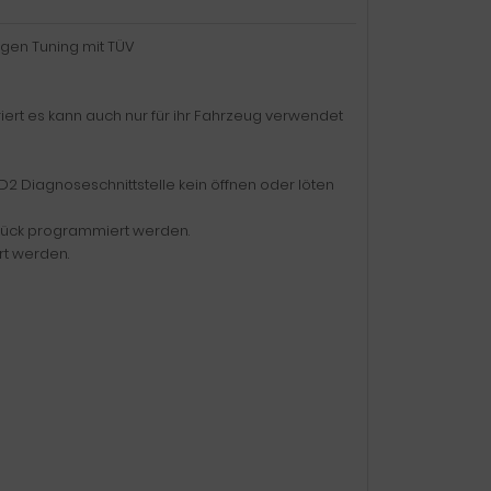
agen Tuning mit TÜV
iert es kann auch nur für ihr Fahrzeug verwendet
2 Diagnoseschnittstelle kein öffnen oder löten
zurück programmiert werden.
rt werden.