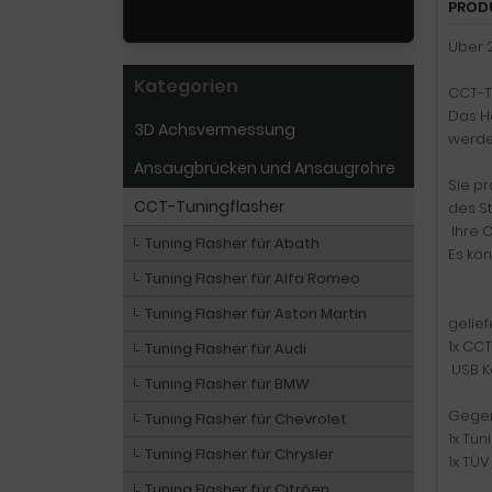
PROD
Über 2
Kategorien
CCT-Tu
Das Ha
3D Achsvermessung
werde
Ansaugbrücken und Ansaugrohre
Sie pr
CCT-Tuningflasher
des S
Ihre O
Tuning Flasher für Abath
Es kö
Tuning Flasher für Alfa Romeo
Tuning Flasher für Aston Martin
gelief
1x CCT
Tuning Flasher für Audi
USB K
Tuning Flasher für BMW
Gegen
Tuning Flasher für Chevrolet
1x Tun
Tuning Flasher für Chrysler
1x TÜV
Tuning Flasher für Citröen