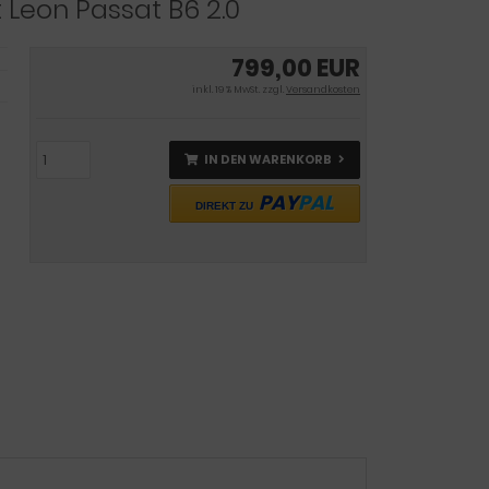
t Leon Passat B6 2.0
799,00 EUR
inkl. 19 % MwSt. zzgl.
Versandkosten
IN DEN WARENKORB
PAY
PAL
DIREKT ZU