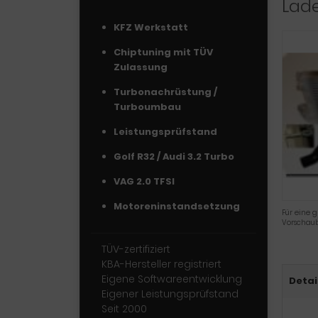
Lade
KFZ Werkstatt
Chiptuning mit TÜV
Zulassung
Turbonachrüstung /
Turboumbau
Leistungsprüfstand
Golf R32 / Audi 3.2 Turbo
VAG 2.0 TFSI
Motoreninstandsetzung
Für eine g
Vorschaub
TÜV-zertifiziert
KBA-Hersteller registriert
Eigene Softwareentwicklung
Detai
Eigener Leistungsprüfstand
Seit 2000