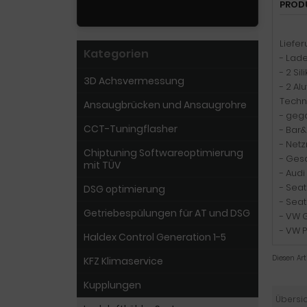
PROD
Liefe
Kategorien
- Lade
- 2 Si
3D Achsvermessung
- 2 Al
Techn
Ansaugbrücken und Ansaugrohre
- geg
CCT-Tuningflasher
- Bar&
- Net
Chiptuning Softwareoptimierung
- Ges
mit TÜV
- Audi
- Seat
DSG optimierung
- Seat
Getriebespülungen für AT und DSG
- VW G
- VW 
Haldex Control Generation 1-5
Diesen Ar
KFZ Klimaservice
Kupplungen
Übersi