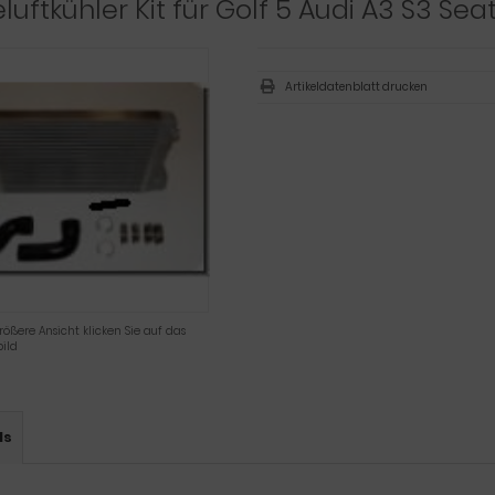
luftkühler Kit für Golf 5 Audi A3 S3 Sea
Artikeldatenblatt drucken
rößere Ansicht klicken Sie auf das
ild
ls