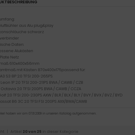
UKTBESCHREIBUNG
rumfang:
luftkühler aus Alu plug&play
likonschläuche schwarz
uverbinder
ische Daten:
ossene Alukästen
Plate Netz
zmaß 610x400x56mm
amtmaß mit Kästen 870x400x175passend für:
 A3 S3 8P 2.0 TFSI 200-265PS
 Leon 1P 2.0 TFSI 200-211PS BWA / CAWB / CZB
 Octavia 2.0 TFSI 200PS BWA / CAWB / CCZA
olf 2.0 TFSI 200-230PS AXW / BLR / BLX / BLY / BVY / BVX / BVZ / BYD
Passat B6 3C 2.0 TFSI FSI 200PS AXX/BWA/CAWB
tikel haben wir am 07.01.2009 in unseren Katalog aufgenommen.
cht
| Artikel
20 von 25
in dieser Kategorie