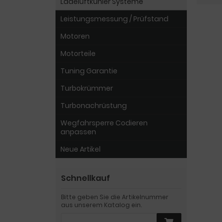
Ladeluftkühler Systeme
Leistungsmessung / Prüfstand
Motoren
Motorteile
Tuning Garantie
Turbokrümmer
Turbonachrüstung
Wegfahrsperre Codieren
anpassen
Neue Artikel
Schnellkauf
Bitte geben Sie die Artikelnummer
aus unserem Katalog ein.